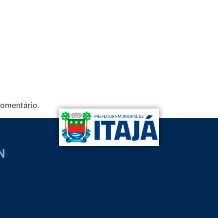
omentário.
N