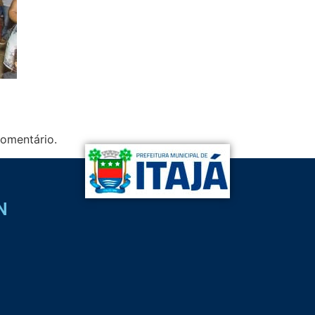
omentário.
N