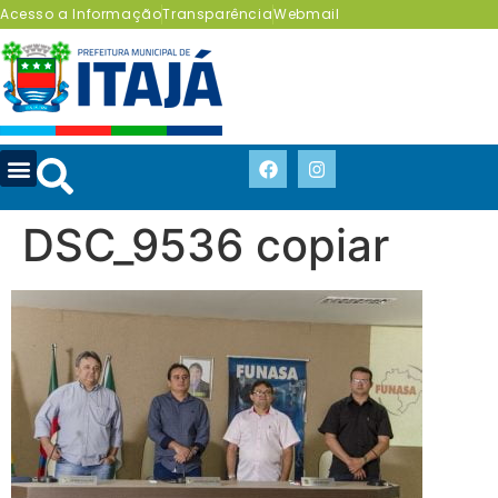
Acesso a Informação
Transparência
Webmail
DSC_9536 copiar