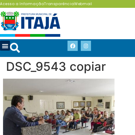
Acesso a Informação
Transparência
Webmail
DSC_9543 copiar