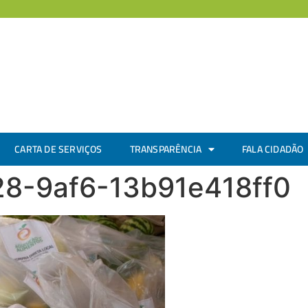
CARTA DE SERVIÇOS
TRANSPARÊNCIA
FALA CIDADÃO
28-9af6-13b91e418ff0