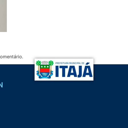
omentário.
N