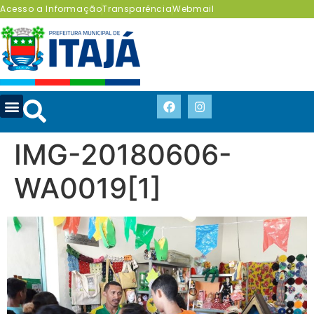
Acesso a Informação
Transparência
Webmail
IMG-20180606-
WA0019[1]