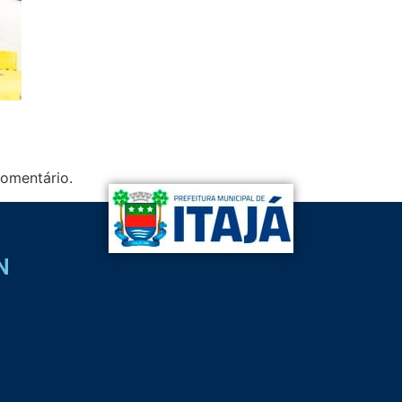
omentário.
N