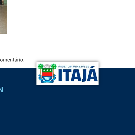
omentário.
N