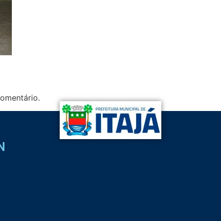
omentário.
N