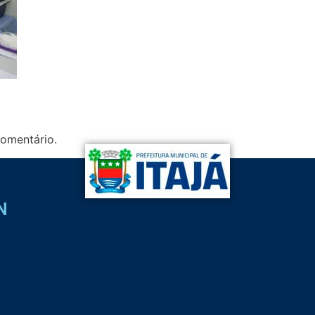
omentário.
N