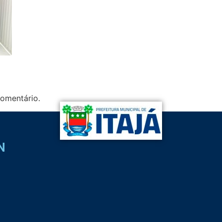
omentário.
N