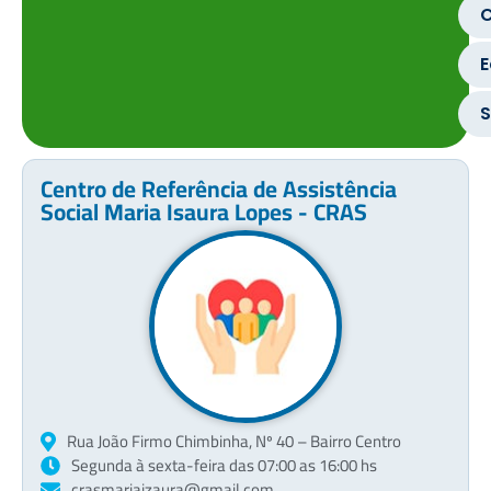
C
Centro de Referência de Assistência
Social Maria Isaura Lopes - CRAS
Rua João Firmo Chimbinha, Nº 40 – Bairro Centro
Segunda à sexta-feira das 07:00 as 16:00 hs
crasmariaizaura@gmail.com