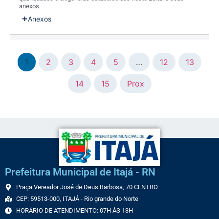
anexos.
Anexos
1
2
3
4
5
…
12
13
14
15
Prox
Prefeitura Municipal de Itajá - RN
Praça Vereador José de Deus Barbosa, 70 CENTRO
CEP: 59513-000, ITAJÁ - Rio grande do Norte
HORÁRIO DE ATENDIMENTO: 07H ÀS 13H