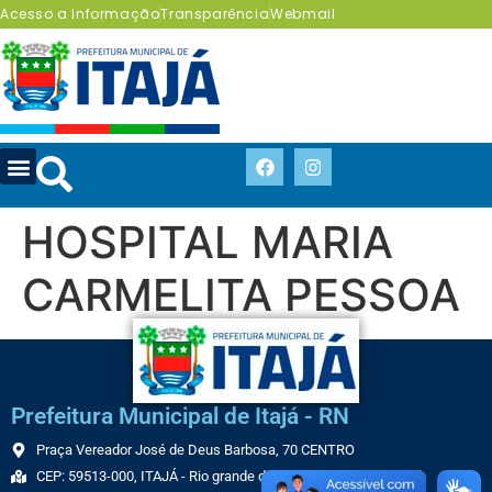
Acesso a Informação
Transparência
Webmail
HOSPITAL MARIA
CARMELITA PESSOA
Prefeitura Municipal de Itajá - RN
Praça Vereador José de Deus Barbosa, 70 CENTRO
CEP: 59513-000, ITAJÁ - Rio grande do Norte