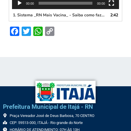
00:00
00:00
1.
Sistema _RN Mais Vacina_ - Saiba como fazer o seu cadastro
2:42
Facebook
Twitter
WhatsApp
Copy
Link
Prefeitura Municipal de Itajá - RN
Praça Vereador José de Deus Barbosa, 70 CENTRO
CEP: 59513-000, ITAJÁ - Rio grande do Norte
HORÁRIO DE ATENDIMENTO: 07H ÀS 13H