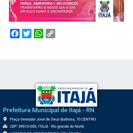
Facebook
Twitter
WhatsApp
Copy
Link
Prefeitura Municipal de Itajá - RN
Praça Vereador José de Deus Barbosa, 70 CENTRO
CEP: 59513-000, ITAJÁ - Rio grande do Norte