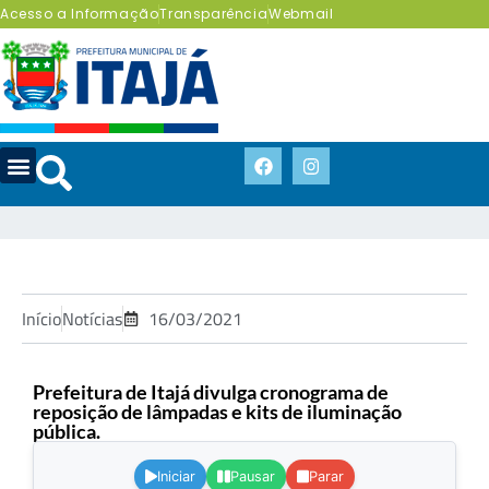
Acesso a Informação
Transparência
Webmail
Início
Notícias
16/03/2021
Prefeitura de Itajá divulga cronograma de
reposição de lâmpadas e kits de iluminação
pública.
.
Iniciar
Pausar
Parar