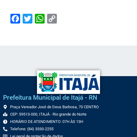
Facebook
Twitter
WhatsApp
Copy
Link
Prefeitura Municipal de Itajá - RN
Praça Vereador José de Deus Barbosa, 70 CENTRO
CEP: 59513-000, ITAJÁ - Rio grande do Norte
HORÁRIO DE ATENDIMENTO: 07H ÀS 13H
Telefone: (84) 3330-2255
Lei geral de proteção de dados