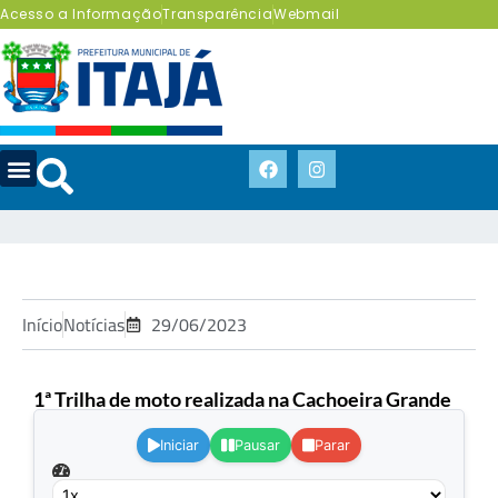
Acesso a Informação
Transparência
Webmail
Início
Notícias
29/06/2023
1ª Trilha de moto realizada na Cachoeira Grande
.
Iniciar
Pausar
Parar