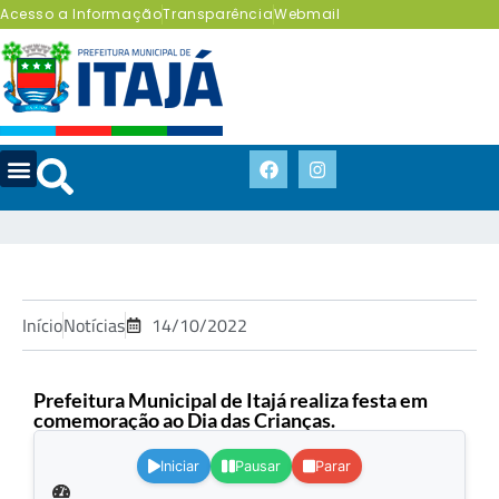
Acesso a Informação
Transparência
Webmail
Início
Notícias
14/10/2022
Prefeitura Municipal de Itajá realiza festa em
comemoração ao Dia das Crianças.
.
Iniciar
Pausar
Parar