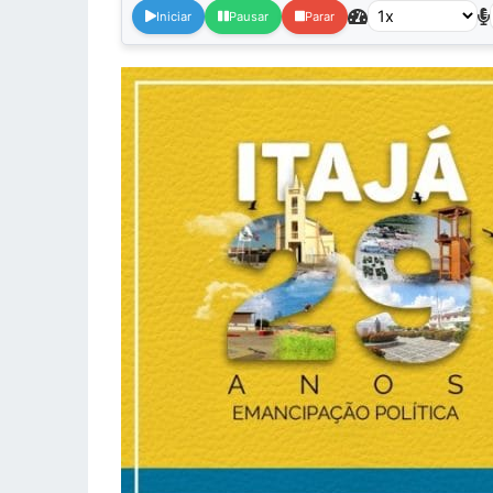
Iniciar
Pausar
Parar