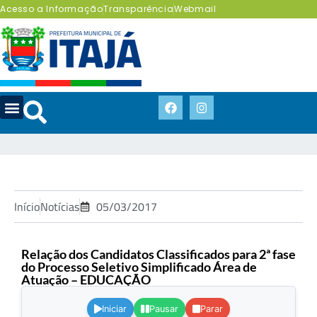
Acesso a Informação
Transparência
Webmail
Início
Notícias
05/03/2017
Relação dos Candidatos Classificados para 2ª fase
do Processo Seletivo Simplificado Área de
Atuação – EDUCAÇÃO
.
Iniciar
Pausar
Parar