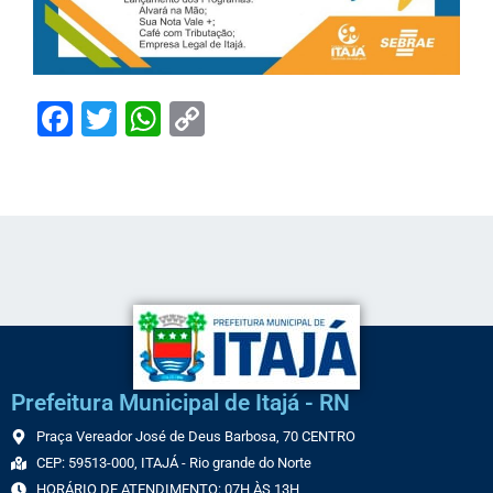
Facebook
Twitter
WhatsApp
Copy
Link
Prefeitura Municipal de Itajá - RN
Praça Vereador José de Deus Barbosa, 70 CENTRO
CEP: 59513-000, ITAJÁ - Rio grande do Norte
HORÁRIO DE ATENDIMENTO: 07H ÀS 13H