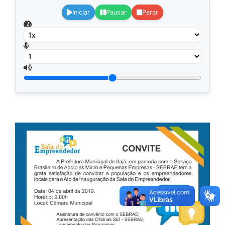
Iniciar
Pausar
Parar