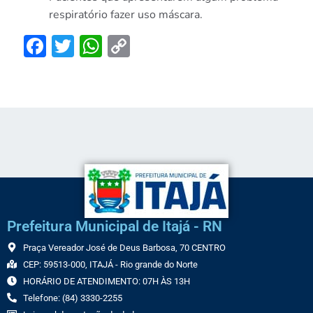
respiratório fazer uso máscara.
Facebook
Twitter
WhatsApp
Copy
Link
Prefeitura Municipal de Itajá - RN
Praça Vereador José de Deus Barbosa, 70 CENTRO
CEP: 59513-000, ITAJÁ - Rio grande do Norte
HORÁRIO DE ATENDIMENTO: 07H ÀS 13H
Telefone: (84) 3330-2255