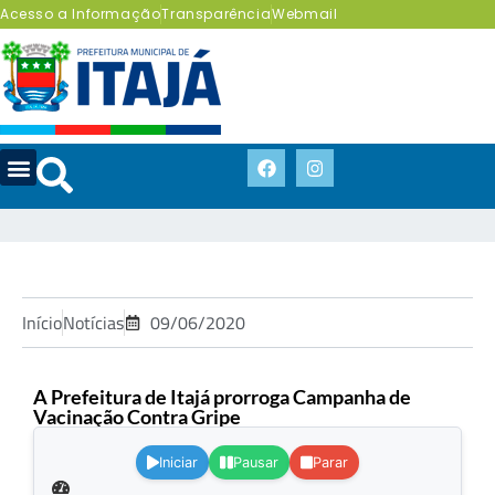
Acesso a Informação
Transparência
Webmail
Início
Notícias
09/06/2020
A Prefeitura de Itajá prorroga Campanha de
Vacinação Contra Gripe
.
Iniciar
Pausar
Parar