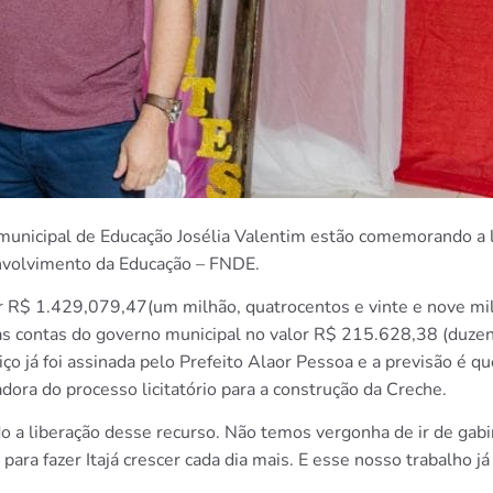
a municipal de Educação Josélia Valentim estão comemorando a 
nvolvimento da Educação – FNDE.
r R$ 1.429,079,47(um milhão, quatrocentos e vinte e nove mil,
as contas do governo municipal no valor R$ 215.628,38 (duzent
viço já foi assinada pelo Prefeito Alaor Pessoa e a previsão é q
a do processo licitatório para a construção da Creche.
 a liberação desse recurso. Não temos vergonha de ir de gabi
para fazer Itajá crescer cada dia mais. E esse nosso trabalho j