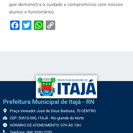
que dem
onstra o cuidado e compromisso com nossos
alunos e funcionários.
Facebook
Twitter
WhatsApp
Copy
Link
Prefeitura Municipal de Itajá - RN
Praça Vereador José de Deus Barbosa, 70 CENTRO
CEP: 59513-000, ITAJÁ - Rio grande do Norte
HORÁRIO DE ATENDIMENTO: 07H ÀS 13H
Telefone: (84) 3330-2255