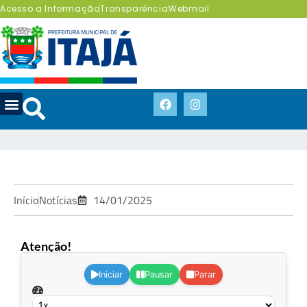
Acesso a Informação
Transparência
Webmail
Início
Notícias
14/01/2025
Atenção!
.
Iniciar
Pausar
Parar