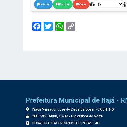
Iniciar
Pausar
Parar
Facebook
Twitter
WhatsApp
Copy
Link
Prefeitura Municipal de Itajá - R
Praça Vereador José de Deus Barbosa, 70 CENTRO
CEP: 59513-000, ITAJÁ - Rio grande do Norte
HORÁRIO DE ATENDIMENTO: 07H ÀS 13H