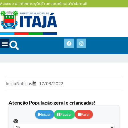
Acesso a Informação
Transparência
Webmail
Início
Notícias
17/03/2022
Atenção População geral e criançadas!
.
Iniciar
Pausar
Parar