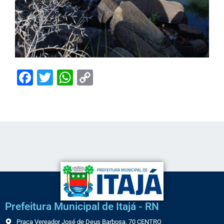
Facebook
Twitter
WhatsApp
Copy
Link
Prefeitura Municipal de Itajá - RN
Praça Vereador José de Deus Barbosa, 70 CENTRO