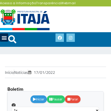
Acesso a Informação
Transparência
Webmail
Início
Notícias
17/01/2022
Boletim
.
Iniciar
Pausar
Parar