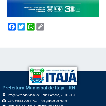
Facebook
Twitter
WhatsApp
Copy
Link
Prefeitura Municipal de Itajá - RN
Praça Vereador José de Deus Barbosa, 70 CENTRO
CEP: 59513-000, ITAJÁ - Rio grande do Norte