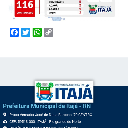
Facebook
Twitter
WhatsApp
Copy
Link
Prefeitura Municipal de Itajá - RN
Praça Vereador José de Deus Barbosa, 70 CENTRO
CEP: 59513-000, ITAJÁ - Rio grande do Norte