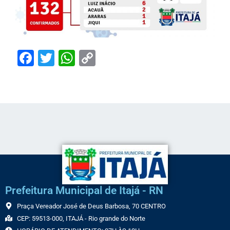
Facebook
Twitter
WhatsApp
Copy
Link
Prefeitura Municipal de Itajá - RN
Praça Vereador José de Deus Barbosa, 70 CENTRO
CEP: 59513-000, ITAJÁ - Rio grande do Norte