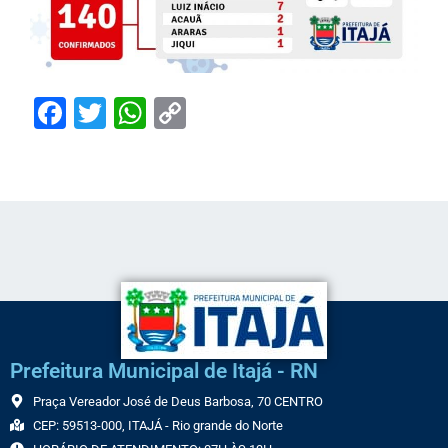
Facebook
Twitter
WhatsApp
Copy
Link
Prefeitura Municipal de Itajá - RN
Praça Vereador José de Deus Barbosa, 70 CENTRO
CEP: 59513-000, ITAJÁ - Rio grande do Norte