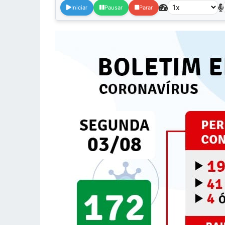
Iniciar
Pausar
Parar