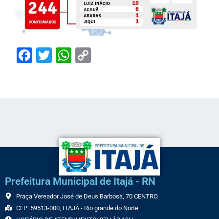
Facebook
Twitter
WhatsApp
Copy
Link
Prefeitura Municipal de Itajá - RN
Praça Vereador José de Deus Barbosa, 70 CENTRO
CEP: 59513-000, ITAJÁ - Rio grande do Norte