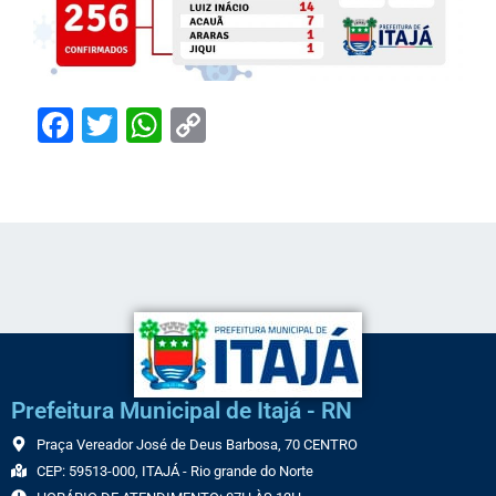
Facebook
Twitter
WhatsApp
Copy
Link
Prefeitura Municipal de Itajá - RN
Praça Vereador José de Deus Barbosa, 70 CENTRO
CEP: 59513-000, ITAJÁ - Rio grande do Norte