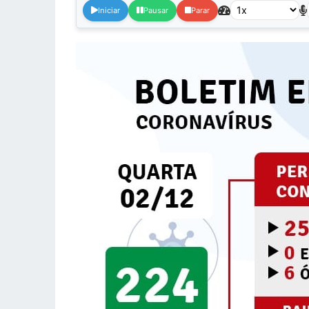
Iniciar
Pausar
Parar