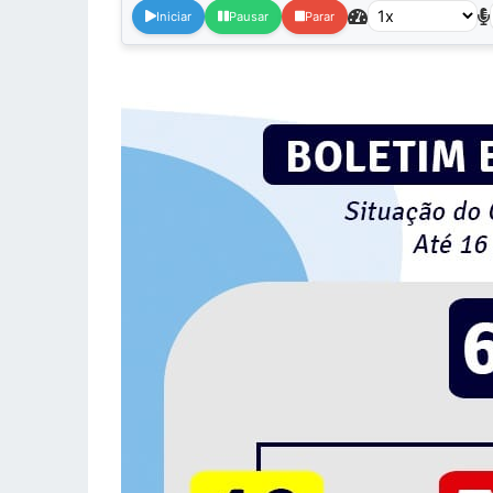
Iniciar
Pausar
Parar