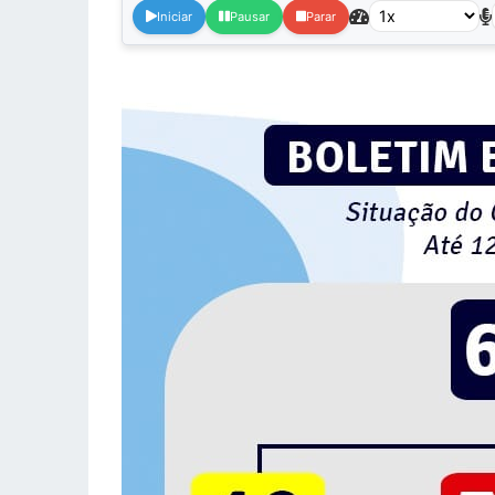
Iniciar
Pausar
Parar