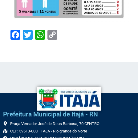
Facebook
Twitter
WhatsApp
Copy
Link
Prefeitura Municipal de Itajá - RN
Praça Vereador José de Deus Barbosa, 70 CENTRO
CEP: 59513-000, ITAJÁ - Rio grande do Norte