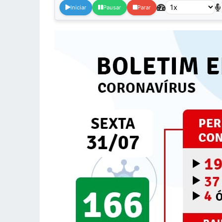
Iniciar
Pausar
Parar