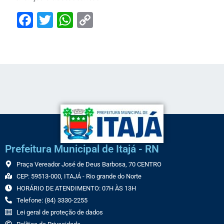
Facebook
Twitter
WhatsApp
Copy
Link
Prefeitura Municipal de Itajá - RN
Praça Vereador José de Deus Barbosa, 70 CENTRO
CEP: 59513-000, ITAJÁ - Rio grande do Norte
HORÁRIO DE ATENDIMENTO: 07H ÀS 13H
Telefone: (84) 3330-2255
Lei geral de proteção de dados