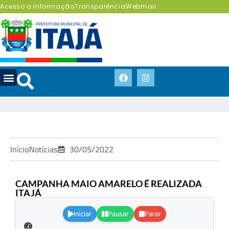
Acesso a Informação
Transparência
Webmail
Início
Notícias
30/05/2022
CAMPANHA MAIO AMARELO É REALIZADA
ITAJÁ
.
Iniciar
Pausar
Parar