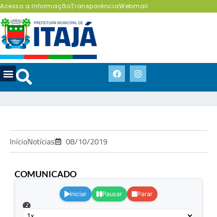
Acesso a Informação
Transparência
Webmail
Início
Notícias
08/10/2019
COMUNICADO
.
Iniciar
Pausar
Parar