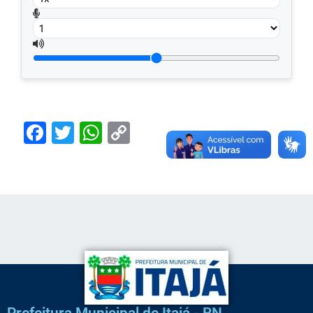
Facebook
Twitter
WhatsApp
Copy
Link
Prefeitura Municipal de Itajá - RN