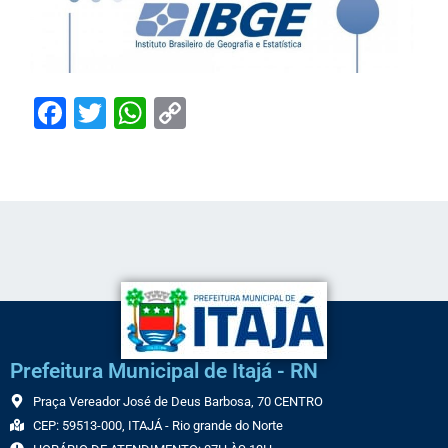
Facebook
Twitter
WhatsApp
Copy
Link
Prefeitura Municipal de Itajá - RN
Praça Vereador José de Deus Barbosa, 70 CENTRO
CEP: 59513-000, ITAJÁ - Rio grande do Norte