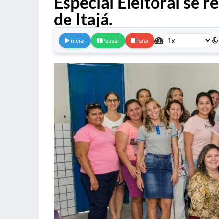
Especial Eleitoral se 
de Itajá.
.
Iniciar
Pausar
Parar