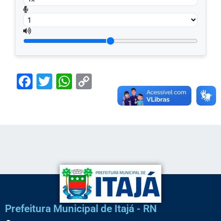
Facebook
Twitter
WhatsApp
Copy
Link
Prefeitura Municipal de Itajá - RN