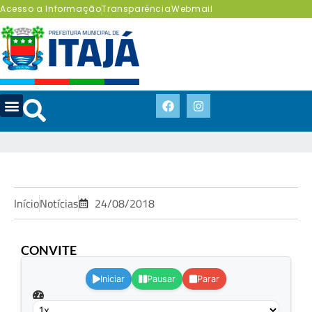
Acesso a Informação
Transparência
Webmail
Início
Notícias
24/08/2018
CONVITE
.
Iniciar
Pausar
Parar