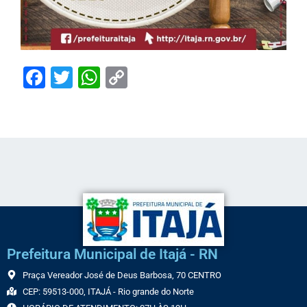
Facebook
Twitter
WhatsApp
Copy
Link
Prefeitura Municipal de Itajá - RN
Praça Vereador José de Deus Barbosa, 70 CENTRO
CEP: 59513-000, ITAJÁ - Rio grande do Norte