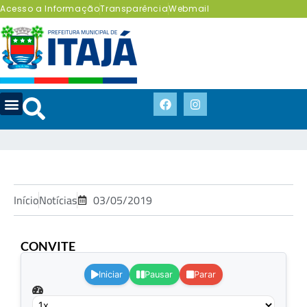
Acesso a Informação
Transparência
Webmail
Início
Notícias
03/05/2019
CONVITE
.
Iniciar
Pausar
Parar